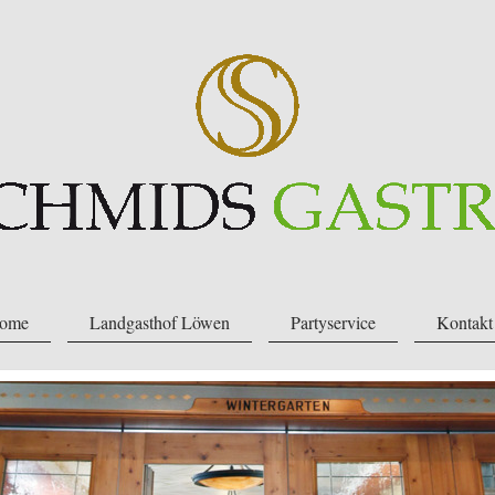
ome
Landgasthof Löwen
Partyservice
Kontakt