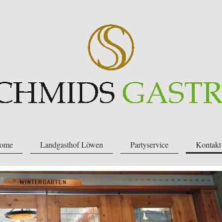
ome
Landgasthof Löwen
Partyservice
Kontakt