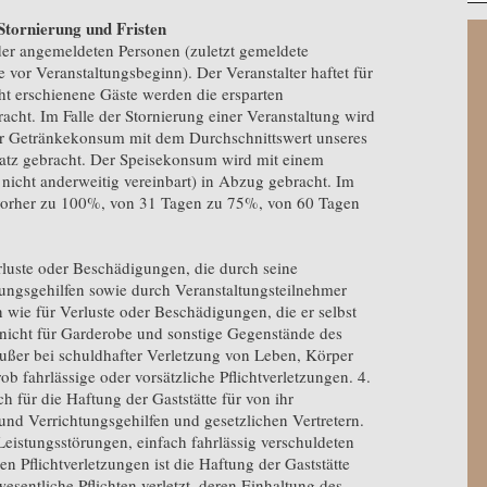
Stornierung und Fristen
der angemeldeten Personen (zuletzt gemeldete
 vor Veranstaltungsbeginn). Der Veranstalter haftet für
cht erschienene Gäste werden die ersparten
ht. Im Falle der Stornierung einer Veranstaltung wird
er Getränkekonsum mit dem Durchschnittswert unseres
atz gebracht. Der Speisekonsum wird mit einem
 nicht anderweitig vereinbart) in Abzug gebracht. Im
 vorher zu 100%, von 31 Tagen zu 75%, von 60 Tagen
erluste oder Beschädigungen, die durch seine
üllungsgehilfen sowie durch Veranstaltungsteilnehmer
 wie für Verluste oder Beschädigungen, die er selbst
et nicht für Garderobe und sonstige Gegenstände des
t außer bei schuldhafter Verletzung von Leben, Körper
ob fahrlässige oder vorsätzliche Pflichtverletzungen. 4.
 für die Haftung der Gaststätte für von ihr
 und Verrichtungsgehilfen und gesetzlichen Vertretern.
Leistungsstörungen, einfach fahrlässig verschuldeten
en Pflichtverletzungen ist die Haftung der Gaststätte
esentliche Pflichten verletzt, deren Einhaltung des