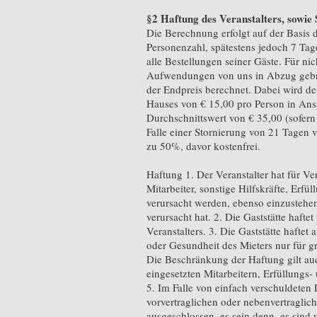
§2 Haftung des Veranstalters, sowie 
Die Berechnung erfolgt auf der Basis 
Personenzahl, spätestens jedoch 7 Tage
alle Bestellungen seiner Gäste. Für ni
Aufwendungen von uns in Abzug gebrac
der Endpreis berechnet. Dabei wird d
Hauses von € 15,00 pro Person in Ans
Durchschnittswert von € 35,00 (sofern
Falle einer Stornierung von 21 Tagen
zu 50%, davor kostenfrei.
Haftung 1. Der Veranstalter hat für V
Mitarbeiter, sonstige Hilfskräfte, Erf
verursacht werden, ebenso einzustehen
verursacht hat. 2. Die Gaststätte haft
Veranstalters. 3. Die Gaststätte hafte
oder Gesundheit des Mieters nur für gr
Die Beschränkung der Haftung gilt auch
eingesetzten Mitarbeitern, Erfüllungs-
5. Im Falle von einfach verschuldeten 
vorvertraglichen oder nebenvertraglich
ausgeschlossen, es sein denn, es sind w